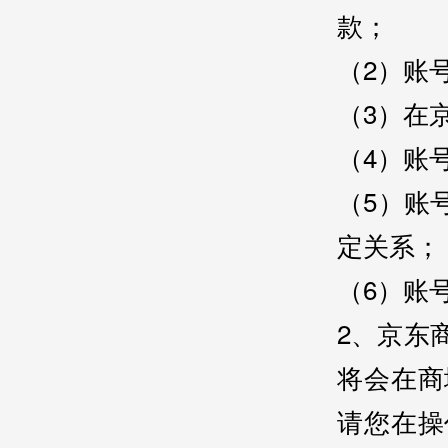
款；
（2）账
（3）在
（4）账
（5）账
定关系；
（6）账
2、京东
将会在商
请您在操