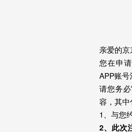
亲爱的京
您在申
APP账
请您务必
容，其中
1、与您
2、此次